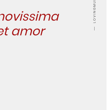
LOVINGMURCIA
 novissima
 et amor